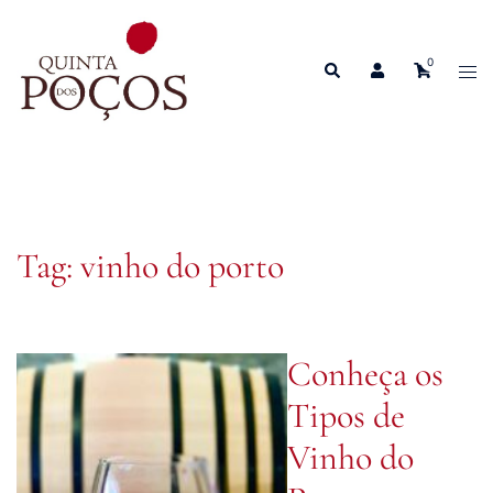
Skip
to
0
Search
content
Tog
men
Tag:
vinho do porto
Conheça os
Tipos de
Vinho do